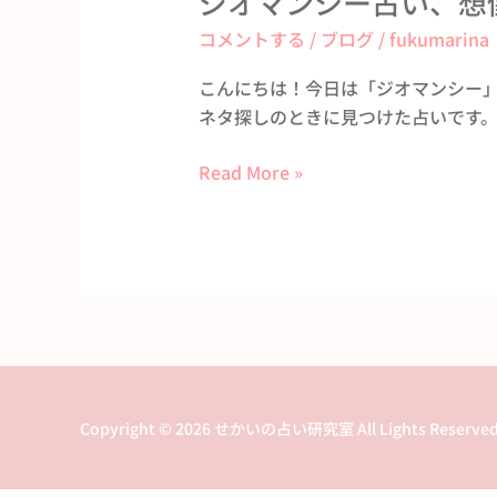
ジオマンシー占い、想
オ
コメントする
/
ブログ
/
fukumarina
マ
ン
こんにちは！今日は「ジオマンシー」
シ
ネタ探しのときに見つけた占いです。 
ー
占
Read More »
い、
想
像
以
上
に
当
た
る
Copyright © 2026 せかいの占い研究室 All Lights Reserved
っ
て