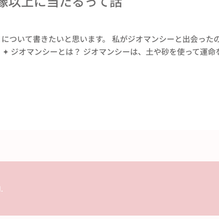
像以上に当たるって話
について書きたいと思います。 私がジオマンシーと出会った
✦ ジオマンシーとは？ ジオマンシーは、土や砂を使って運命を 
.