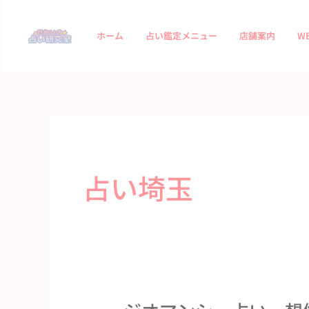
内
容
ホーム
占い鑑定メニュー
店舗案内
W
を
ス
キ
ッ
プ
占い埼玉
ジ