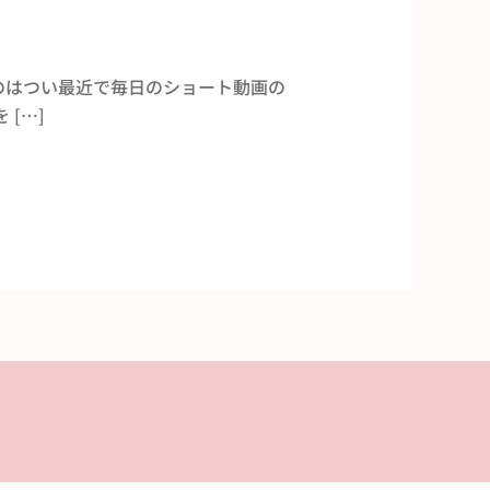
のはつい最近で毎日のショート動画の
[…]