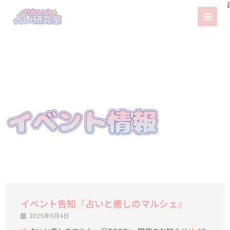
ホーム
イベント情報
内
MAI
容
MEN
を
ス
キ
ッ
プ
イベント告知『占いと癒しのマルシェ』
2025年9月4日