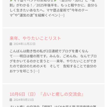
マヤ歴イベントのお知らせ
＼自分の「流れ」と「役
割」がわかる！／2025年後半を、もっと軽やかに、自分ら
しく生きたいあなたへ。マヤ歴占星術で“今年のテー
マ”や“運気の波”を紐解くイベン […]
来年、やりたいことリスト
2024年11月22日
こんばんは飽き性の私が2日連続でブログを書くなん
て……明日は槍の雨です。みんな、ごめんね。 なんでブロ
グをかいてるのかと言うと……来年、やりたいことができ
たので自分のためのメモ そして 告知することで自分の
おケツを叩こう […]
10月6日（日）『占いと癒しの交流会』
2024年9月15日
占いと癒しの交流会 【場所】JACK大宮５階 宇宙劇場の第